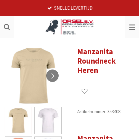
Ga
SNELLE LEVERTIJD
direct
naar
de
hoofdinhoud
Manzanita
Roundneck
Heren
Artikelnummer:
353408
Manzanita