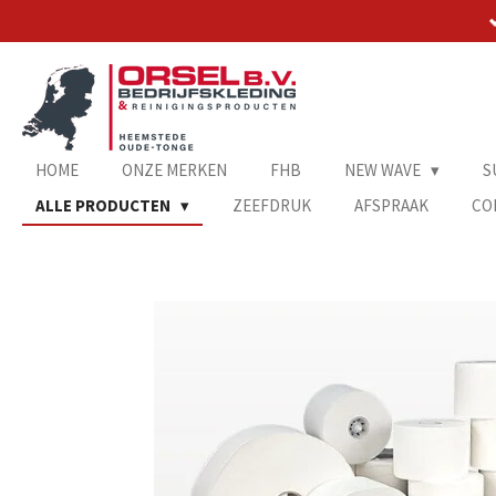
Ga
direct
naar
de
hoofdinhoud
HOME
ONZE MERKEN
FHB
NEW WAVE
S
ALLE PRODUCTEN
ZEEFDRUK
AFSPRAAK
CO