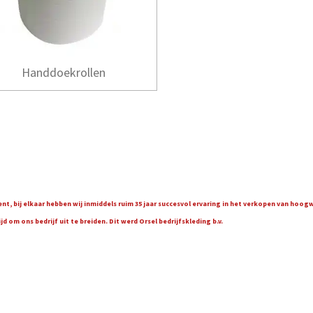
Handdoekrollen
t, bij elkaar hebben wij inmiddels ruim 35 jaar succesvol ervaring in het verkopen van hoo
 om ons bedrijf uit te breiden. Dit werd Orsel bedrijfskleding b.v.