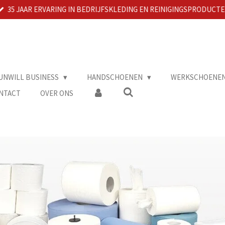
35 JAAR ERVARING IN BEDRIJFSKLEDING EN REINIGINGSPRODUCT
UNWILL BUSINESS
HANDSCHOENEN
WERKSCHOENE
NTACT
OVER ONS