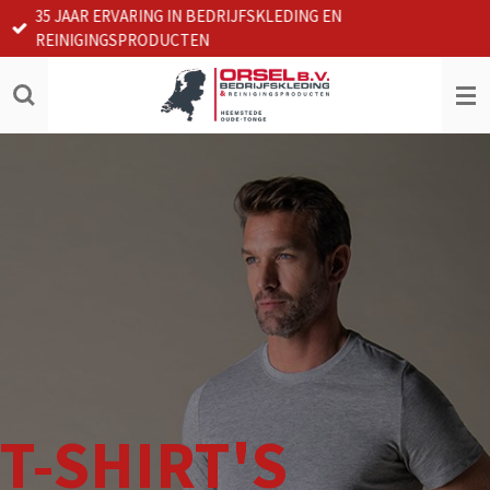
35 JAAR ERVARING IN BEDRIJFSKLEDING EN
Ga
REINIGINGSPRODUCTEN
direct
naar
de
hoofdinhoud
T-SHIRT'S