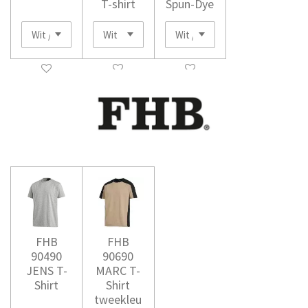
T-shirt
Spun-Dye
FHB
FHB
90490
90690
JENS T-
MARC T-
Shirt
Shirt
tweekleu