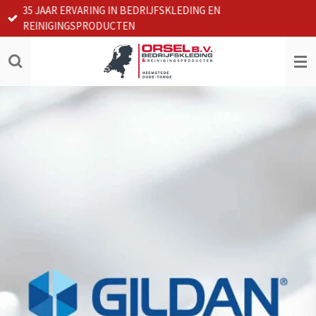
35 JAAR ERVARING IN BEDRIJFSKLEDING EN
Ga
REINIGINGSPRODUCTEN
direct
naar
de
hoofdinhoud