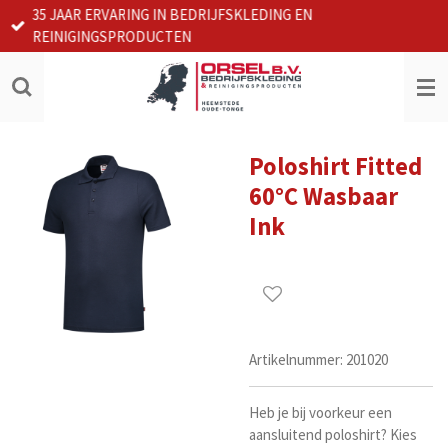
35 JAAR ERVARING IN BEDRIJFSKLEDING EN
Ga
REINIGINGSPRODUCTEN
direct
naar
de
hoofdinhoud
Poloshirt Fitted
60°C Wasbaar
Ink
Artikelnummer:
201020
Heb je bij voorkeur een
aansluitend poloshirt? Kies