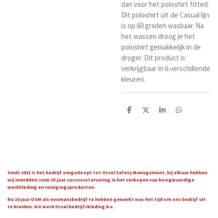
dan voor het poloshirt fitted.
Dit poloshirt uit de Casual lijn
is op 60 graden wasbaar. Na
het wassen droog je het
poloshirt gemakkelijk in de
droger. Dit product is
verkrijgbaar in 6 verschillende
kleuren.
D
D
S
D
e
e
h
e
l
e
a
l
e
l
r
e
n
e
n
Sinds 2011 is het bedrijf omgedoopt tot Orsel Safety Management, bij elkaar hebben
wij inmiddels ruim 35 jaar succesvol ervaring in het verkopen van hoogwaardige
werkkleding en reinigingsproducten.
Na 10 jaar OSM als eenmansbedrijf te hebben gewerkt was het tijd om ons bedrijf uit
te breiden. Dit werd Orsel bedrijfskleding b.v.