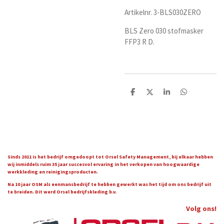
Artikelnr. 3-BLS030ZERO
BLS Zero 030 stofmasker
FFP3 R D.
D
D
S
D
e
e
h
e
l
e
a
l
e
l
r
e
n
e
n
Sinds 2011 is het bedrijf omgedoopt tot Orsel Safety Management, bij elkaar hebben
wij inmiddels ruim 35 jaar succesvol ervaring in het verkopen van hoogwaardige
werkkleding en reinigingsproducten.
Na 10 jaar OSM als eenmansbedrijf te hebben gewerkt was het tijd om ons bedrijf uit
te breiden. Dit werd Orsel bedrijfskleding b.v.
Volg ons!