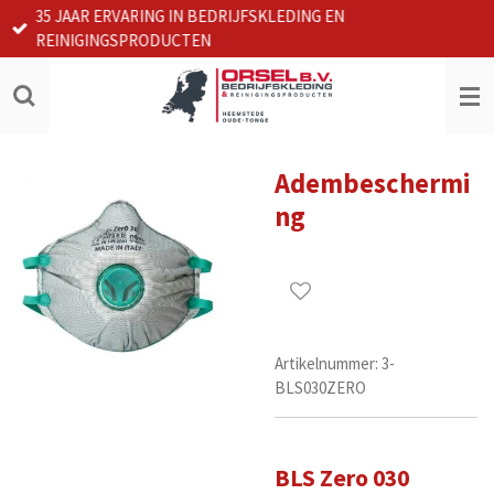
35 JAAR ERVARING IN BEDRIJFSKLEDING EN
Ga
REINIGINGSPRODUCTEN
direct
naar
de
hoofdinhoud
Adembeschermi
ng
Artikelnummer:
3-
BLS030ZERO
BLS Zero 030