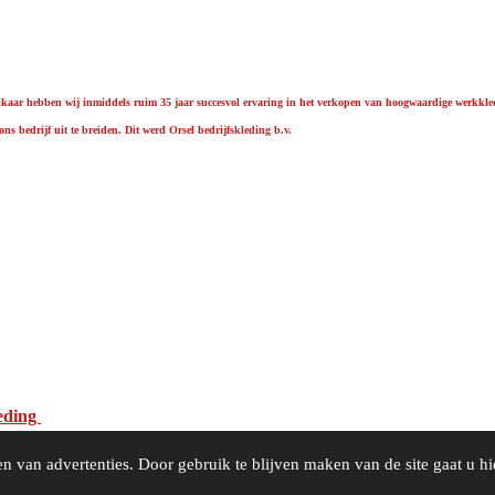
elkaar hebben wij inmiddels ruim 35 jaar succesvol ervaring in het verkopen van hoogwaardige werkkle
s bedrijf uit te breiden. Dit werd Orsel bedrijfskleding b.v.
eding
n van advertenties. Door gebruik te blijven maken van de site gaat u h