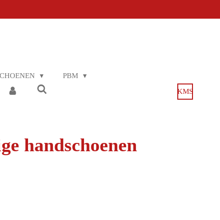
SCHOENEN
PBM
KMS
ige handschoenen