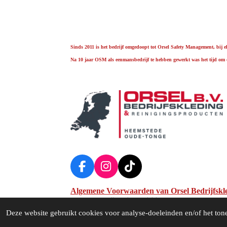
Sinds 2011 is het bedrijf omgedoopt tot Orsel Safety Management, bij 
Na 10 jaar OSM als eenmansbedrijf te hebben gewerkt was het tijd om on
F
I
T
a
n
i
Algemene Voorwaarden van Orsel Bedrijfskl
c
s
k
© 2022 Orsel Bedrijfskleding & Reinigingsproducten
e
t
T
Deze website gebruikt cookies voor analyse-doeleinden en/of het tone
b
a
o
o
g
k