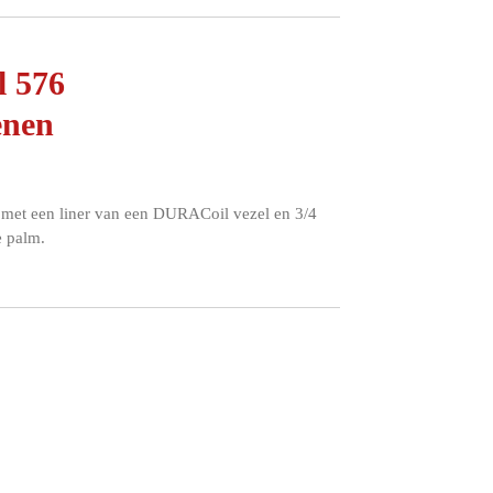
l 576
enen
 met een liner van een DURACoil vezel en 3/4
de palm.