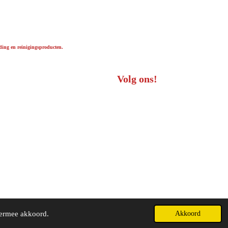
ding en reinigingsproducten.
Volg ons!
iermee akkoord.
Akkoord