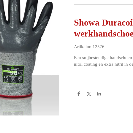
Showa Duracoi
werkhandscho
Artikelnr. 12576
Een snijbestendige handschoen
nitril coating en extra nitril in 
D
D
S
e
e
h
l
e
a
e
l
r
n
e