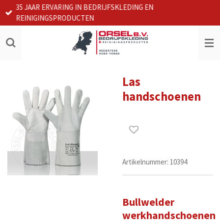
35 JAAR ERVARING IN BEDRIJFSKLEDING EN
Ga
REINIGINGSPRODUCTEN
direct
naar
de
hoofdinhoud
Las
handschoenen
Artikelnummer:
10394
Bullwelder
werkhandschoenen