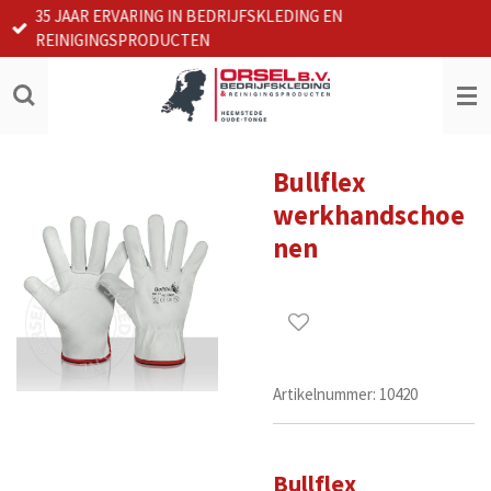
35 JAAR ERVARING IN BEDRIJFSKLEDING EN
Ga
REINIGINGSPRODUCTEN
direct
naar
de
hoofdinhoud
Bullflex
werkhandschoe
nen
Artikelnummer:
10420
Bullflex