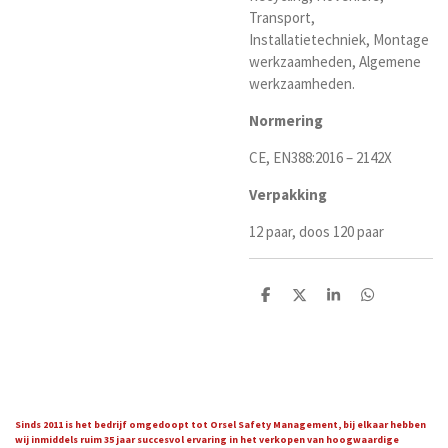
Transport,
Installatietechniek, Montage
werkzaamheden, Algemene
werkzaamheden.
Normering
CE, EN388:2016 – 2142X
Verpakking
12 paar, doos 120 paar
D
D
S
D
e
e
h
e
l
e
a
l
e
l
r
e
n
e
n
Sinds 2011 is het bedrijf omgedoopt tot Orsel Safety Management, bij elkaar hebben
wij inmiddels ruim 35 jaar succesvol ervaring in het verkopen van hoogwaardige