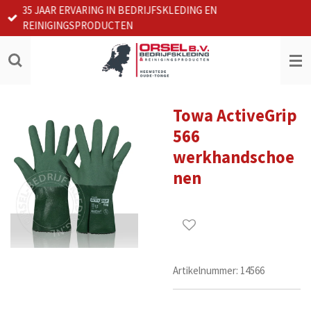
35 JAAR ERVARING IN BEDRIJFSKLEDING EN
Ga
REINIGINGSPRODUCTEN
direct
naar
de
hoofdinhoud
Towa ActiveGrip
566
werkhandschoe
nen
Artikelnummer:
14566