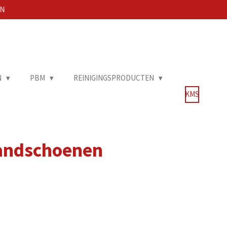
EN
N
PBM
REINIGINGSPRODUCTEN
KMS
andschoenen