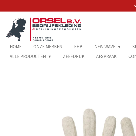
Ga
direct
naar
de
hoofdinhoud
HOME
ONZE MERKEN
FHB
NEW WAVE
S
ALLE PRODUCTEN
ZEEFDRUK
AFSPRAAK
CO