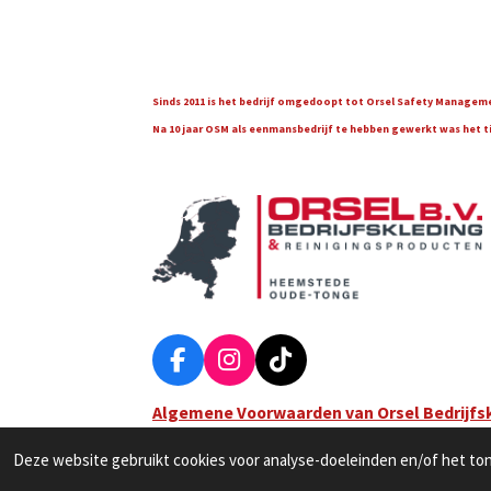
Sinds 2011 is het bedrijf omgedoopt tot Orsel Safety Managemen
Na 10 jaar OSM als eenmansbedrijf te hebben gewerkt was het tijd
F
I
T
a
n
i
Algemene Voorwaarden van Orsel Bedrijfs
c
s
k
© 2022 Orsel Bedrijfskleding & Reinigingsproducten
e
t
T
Deze website gebruikt cookies voor analyse-doeleinden en/of het tone
b
a
o
o
g
k