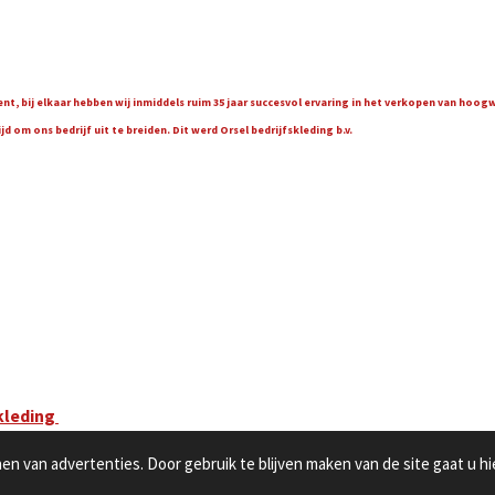
t, bij elkaar hebben wij inmiddels ruim 35 jaar succesvol ervaring in het verkopen van hoo
 om ons bedrijf uit te breiden. Dit werd Orsel bedrijfskleding b.v.
kleding
n van advertenties. Door gebruik te blijven maken van de site gaat u h