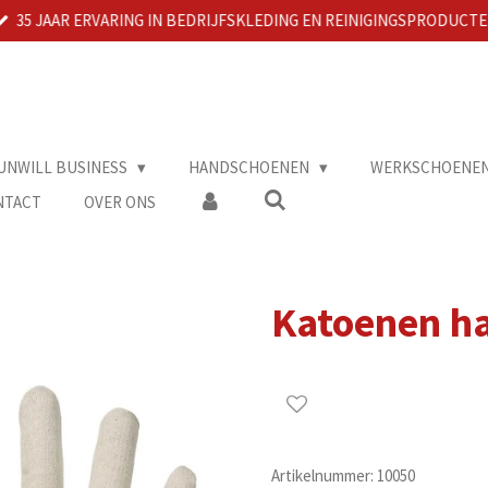
35 JAAR ERVARING IN BEDRIJFSKLEDING EN REINIGINGSPRODUCT
UNWILL BUSINESS
HANDSCHOENEN
WERKSCHOENE
NTACT
OVER ONS
Katoenen h
Artikelnummer:
10050