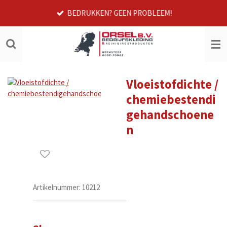
Ga
BEDRUKKEN? GEEN PROBLEEM!
direct
naar
de
hoofdinhoud
Vloeistofdichte /
chemiebestendi
gehandschoene
n
Artikelnummer:
10212