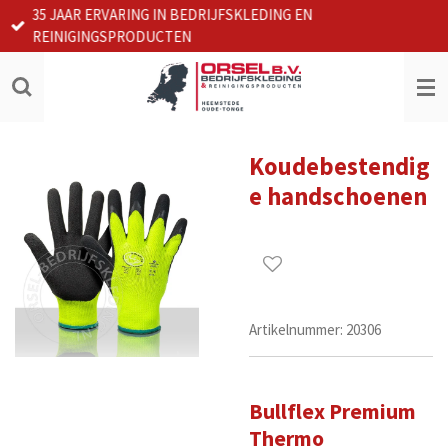
35 JAAR ERVARING IN BEDRIJFSKLEDING EN
Ga
REINIGINGSPRODUCTEN
direct
naar
de
hoofdinhoud
Koudebestendig
e handschoenen
Artikelnummer:
20306
Bullflex Premium
Thermo