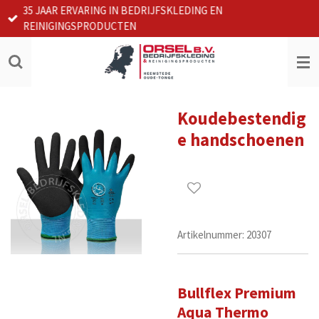
35 JAAR ERVARING IN BEDRIJFSKLEDING EN
Ga
REINIGINGSPRODUCTEN
direct
naar
de
hoofdinhoud
Koudebestendig
e handschoenen
Artikelnummer:
20307
Bullflex Premium
Aqua Thermo