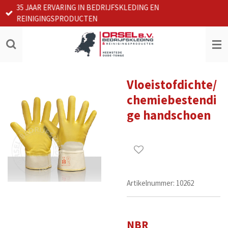
35 JAAR ERVARING IN BEDRIJFSKLEDING EN
Ga
REINIGINGSPRODUCTEN
direct
naar
de
hoofdinhoud
Vloeistofdichte/
chemiebestendi
ge handschoen
Artikelnummer:
10262
NBR