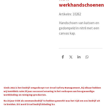
werkhandschoenen
Artikelnr. 10262
Handschoen van katoen en
gedompeld in nitril met een
canvas kap.
D
D
S
D
e
e
h
e
l
e
a
l
e
l
r
e
n
e
n
Sinds 2011 is het bedrijf omgedoopt tot Orsel Safety Management, bij elkaar hebben
wij inmiddels ruim 35 jaar succesvol ervaring in het verkopen van hoogwaardige
werkkleding en reinigingsproducten.
Na 10 jaar OSM als eenmansbedrijf te hebben gewerkt was het tijd om ons bedrijf uit
te breiden. Dit werd Orsel bedrijfskleding b.v.