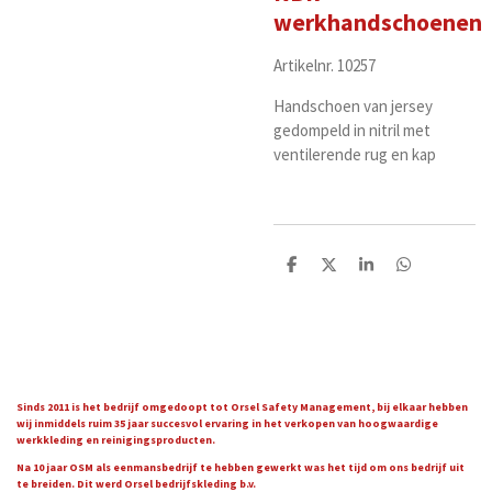
werkhandschoenen
Artikelnr. 10257
Handschoen van jersey
gedompeld in nitril met
ventilerende rug en kap
D
D
S
D
e
e
h
e
l
e
a
l
e
l
r
e
n
e
n
Sinds 2011 is het bedrijf omgedoopt tot Orsel Safety Management, bij elkaar hebben
wij inmiddels ruim 35 jaar succesvol ervaring in het verkopen van hoogwaardige
werkkleding en reinigingsproducten.
Na 10 jaar OSM als eenmansbedrijf te hebben gewerkt was het tijd om ons bedrijf uit
te breiden. Dit werd Orsel bedrijfskleding b.v.