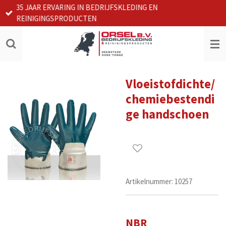
35 JAAR ERVARING IN BEDRIJFSKLEDING EN
Ga
REINIGINGSPRODUCTEN
direct
naar
de
hoofdinhoud
Vloeistofdichte/
chemiebestendi
ge handschoen
Artikelnummer:
10257
NBR