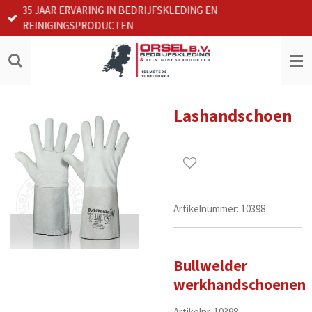
35 JAAR ERVARING IN BEDRIJFSKLEDING EN
Ga
REINIGINGSPRODUCTEN
direct
naar
de
hoofdinhoud
Lashandschoen
Artikelnummer:
10398
Bullwelder
werkhandschoenen
Artikelnr. 10398