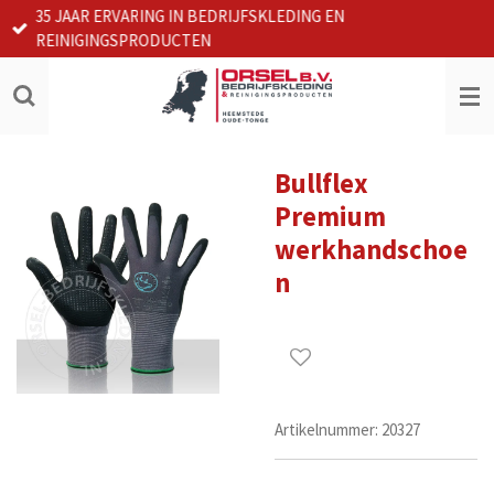
35 JAAR ERVARING IN BEDRIJFSKLEDING EN
Ga
REINIGINGSPRODUCTEN
direct
naar
de
hoofdinhoud
Bullflex
Premium
werkhandschoe
n
Artikelnummer:
20327