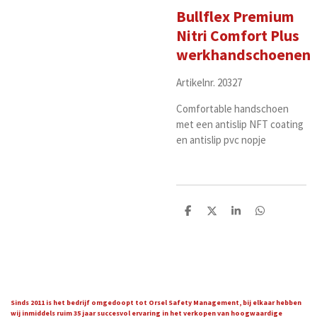
Bullflex Premium
Nitri Comfort Plus
werkhandschoenen
Artikelnr. 20327
Comfortable handschoen
met een antislip NFT coating
en antislip pvc nopje
D
D
S
D
e
e
h
e
l
e
a
l
e
l
r
e
n
e
n
Sinds 2011 is het bedrijf omgedoopt tot Orsel Safety Management, bij elkaar hebben
wij inmiddels ruim 35 jaar succesvol ervaring in het verkopen van hoogwaardige