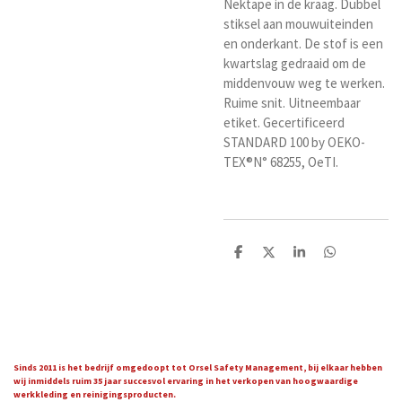
Nektape in de kraag. Dubbel
stiksel aan mouwuiteinden
en onderkant. De stof is een
kwartslag gedraaid om de
middenvouw weg te werken.
Ruime snit. Uitneembaar
etiket. Gecertificeerd
STANDARD 100 by OEKO-
TEX®N° 68255, OeTI.
D
D
S
D
e
e
h
e
l
e
a
l
e
l
r
e
n
e
n
Sinds 2011 is het bedrijf omgedoopt tot Orsel Safety Management, bij elkaar hebben
wij inmiddels ruim 35 jaar succesvol ervaring in het verkopen van hoogwaardige
werkkleding en reinigingsproducten.