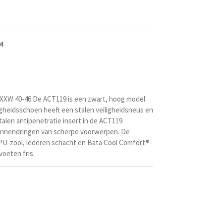
M
 XXW 40-46 De ACT119 is een zwart, hoog model
igheidsschoen heeft een stalen veiligheidsneus en
len antipenetratie insert in de ACT119
innendringen van scherpe voorwerpen. De
PU-zool, lederen schacht en Bata Cool Comfort®-
voeten fris.