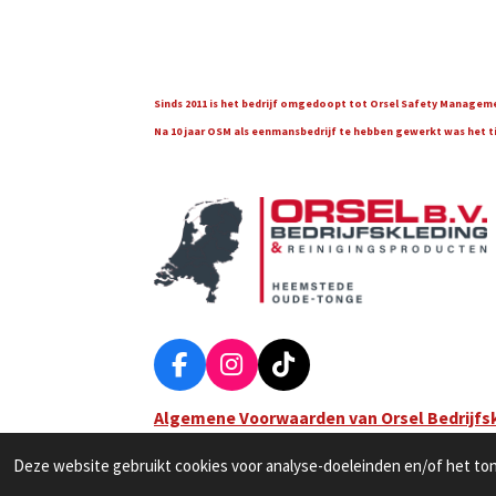
Sinds 2011 is het bedrijf omgedoopt tot Orsel Safety Managemen
Na 10 jaar OSM als eenmansbedrijf te hebben gewerkt was het tijd
F
I
T
a
n
i
Algemene Voorwaarden van Orsel Bedrijfs
c
s
k
© 2022 Orsel Bedrijfskleding & Reinigingsproducten
e
t
T
Deze website gebruikt cookies voor analyse-doeleinden en/of het tone
b
a
o