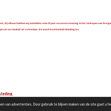
t, bij elkaar hebben wij inmiddels ruim 35 jaar succesvol ervaring in het verkopen van hoo
 om ons bedrijf uit te breiden. Dit werd Orsel bedrijfskleding b.v.
kleding
n van advertenties. Door gebruik te blijven maken van de site gaat u h