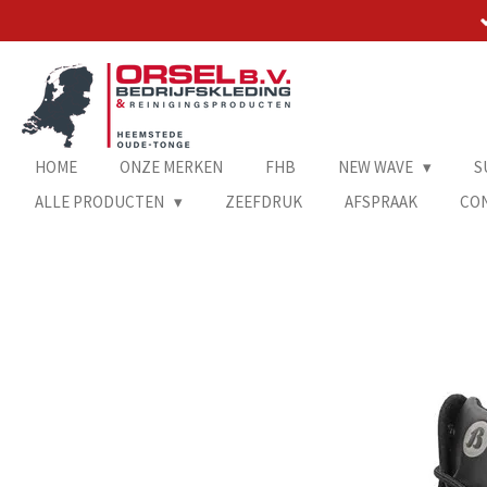
Ga
direct
naar
de
hoofdinhoud
HOME
ONZE MERKEN
FHB
NEW WAVE
S
ALLE PRODUCTEN
ZEEFDRUK
AFSPRAAK
CO