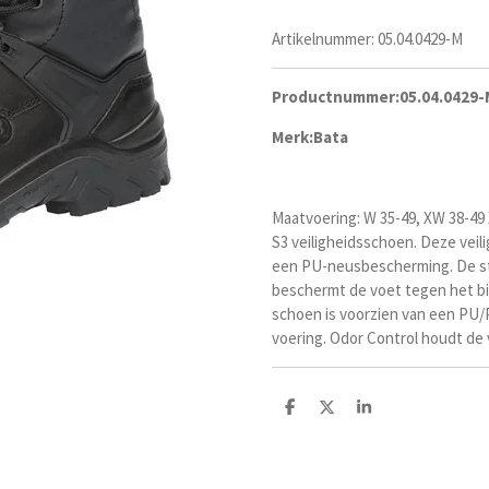
Artikelnummer:
05.04.0429-M
Productnummer:
05.04.0429-
Merk:
Bata
Maatvoering: W 35-49, XW 38-49
S3 veiligheidsschoen. Deze veil
een PU-neusbescherming. De sta
beschermt de voet tegen het b
schoen is voorzien van een PU/
voering. Odor Control houdt de 
D
D
S
e
e
h
l
e
a
e
l
r
n
e