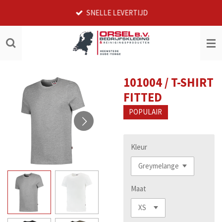
Ga
SNELLE LEVERTIJD
direct
naar
de
hoofdinhoud
101004 / T-SHIRT
FITTED
POPULAIR
Kleur
Maat