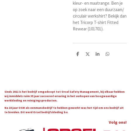
kleur- en maatrange. Ben je
op zoek naar een duurzaam/
circulair werkshirt? Bekijk dan
het Tricorp T-shirt Fitted
Rewear (101701).
D
D
S
D
e
e
h
e
l
e
a
l
e
l
r
e
n
e
n
Sinds 2011 is het bedrijf omgedoopt tot Orsel Safety Management, bij elkaar hebben
wij inmiddels ruim 35 jaar succesvol ervaring in het verkopen van hoogwaardige
werkkleding en reinigingsproducten.
Na 10 jaar OSM als eenmansbedrijf te hebben gewerkt was het tijd om ons bedrijf uit
te breiden. Dit werd Orsel bedrijfskleding b.v.
Volg ons!