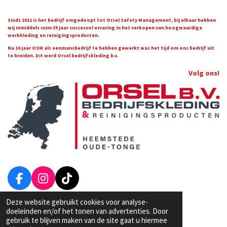
Sinds 2011 is het bedrijf omgedoopt tot Orsel Safety Management, bij elkaar hebben
wij inmiddels ruim 35 jaar succesvol ervaring in het verkopen van hoogwaardige
werkkleding en reinigingsproducten.
Na 10 jaar OSM als eenmansbedrijf te hebben gewerkt was het tijd om ons bedrijf uit
te breiden. Dit werd Orsel bedrijfskleding b.v.
Volg ons!
F
I
T
a
n
i
Deze website gebruikt cookies voor analyse-
Algemene Voorwaarden van Orsel Bedrijfskleding
c
s
k
© 2022 Orsel Bedrijfskleding & Reinigingsproducten
doeleinden en/of het tonen van advertenties. Door
e
t
T
gebruik te blijven maken van de site gaat u hiermee