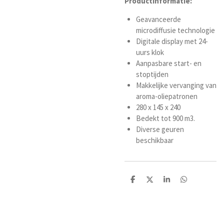
Productinformatie:
Geavanceerde
microdiffusie technologie
Digitale display met 24-
uurs klok
Aanpasbare start- en
stoptijden
Makkelijke vervanging van
aroma-oliepatronen
280 x 145 x 240
Bedekt tot 900 m3.
Diverse geuren
beschikbaar
D
D
S
D
e
e
h
e
l
e
a
l
e
l
r
e
n
e
n