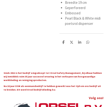
Breedte 19 cm
Geperforeerd
Embossed
Pearl Black & White midi
poetsrol dispenser
D
D
S
D
e
e
h
e
l
e
a
l
e
l
r
e
n
e
n
Sinds 2011 is het bedrijf omgedoopt tot Orsel Safety Management, bij elkaar hebben
wij inmiddels ruim 35 jaar succesvol ervaring in het verkopen van hoogwaardige
werkkleding en reinigingsproducten.
Na 10 jaar OSM als eenmansbedrijf te hebben gewerkt was het tijd om ons bedrijf uit
te breiden. Dit werd Orsel bedrijfskleding b.v.
Volg ons!