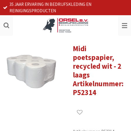
35 JAAR ERVARING IN BEDRIJFSKLEDING EN
Ga
REINIGINGSPRODUCTEN
direct
naar
de
hoofdinhoud
Midi
poetspapier,
recycled wit - 2
laags
Artikelnummer:
P52314