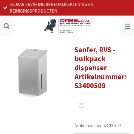
35 JAAR ERVARING IN BEDRIJFSKLEDING EN
Ga
REINIGINGSPRODUCTEN
direct
naar
de
hoofdinhoud
Sanfer, RVS -
bulkpack
dispenser
Artikelnummer:
S3400509
Artikelnummer:
S3400509