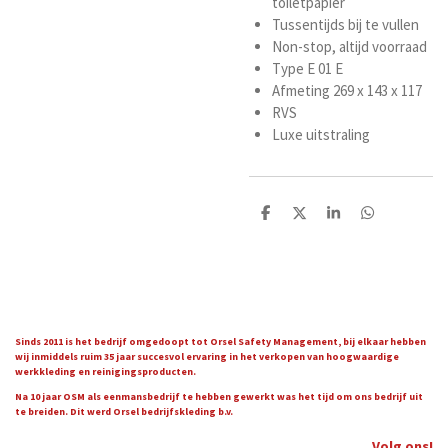
toiletpapier
Tussentijds bij te vullen
Non-stop, altijd voorraad
Type E 01 E
Afmeting 269 x 143 x 117
RVS
Luxe uitstraling
D
D
S
D
e
e
h
e
l
e
a
l
e
l
r
e
n
e
n
Sinds 2011 is het bedrijf omgedoopt tot Orsel Safety Management, bij elkaar hebben
wij inmiddels ruim 35 jaar succesvol ervaring in het verkopen van hoogwaardige
werkkleding en reinigingsproducten.
Na 10 jaar OSM als eenmansbedrijf te hebben gewerkt was het tijd om ons bedrijf uit
te breiden. Dit werd Orsel bedrijfskleding b.v.
Volg ons!