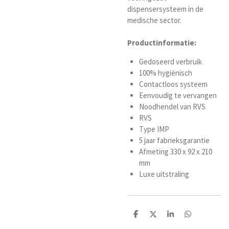
dispensersysteem in de
medische sector.
Productinformatie:
Gedoseerd verbruik
100% hygiënisch
Contactloos systeem
Eenvoudig te vervangen
Noodhendel van RVS
RVS
Type IMP
5 jaar fabrieksgarantie
Afmeting 330 x 92 x 210
mm
Luxe uitstraling
D
D
S
D
e
e
h
e