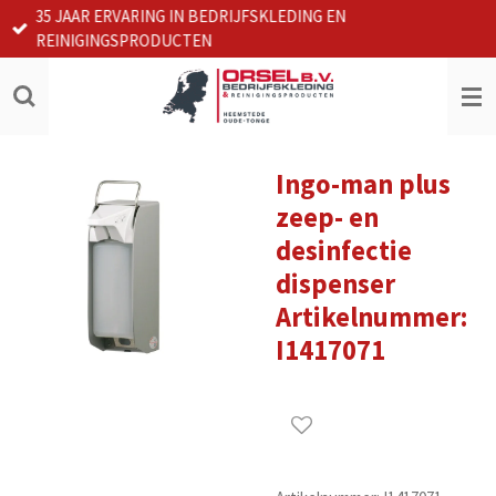
35 JAAR ERVARING IN BEDRIJFSKLEDING EN
Ga
REINIGINGSPRODUCTEN
direct
naar
de
hoofdinhoud
Ingo-man plus
zeep- en
desinfectie
dispenser
Artikelnummer:
I1417071