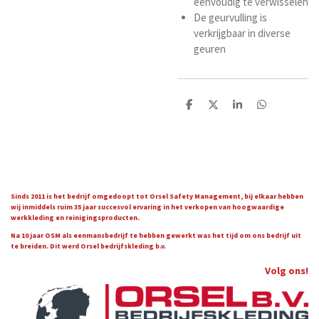
eenvoudig te verwisselen
De geurvulling is
verkrijgbaar in diverse
geuren
D
D
S
D
e
e
h
e
l
e
a
l
e
l
r
e
n
e
n
Sinds 2011 is het bedrijf omgedoopt tot Orsel Safety Management, bij elkaar hebben
wij inmiddels ruim 35 jaar succesvol ervaring in het verkopen van hoogwaardige
werkkleding en reinigingsproducten.
Na 10 jaar OSM als eenmansbedrijf te hebben gewerkt was het tijd om ons bedrijf uit
te breiden. Dit werd Orsel bedrijfskleding b.v.
Volg ons!