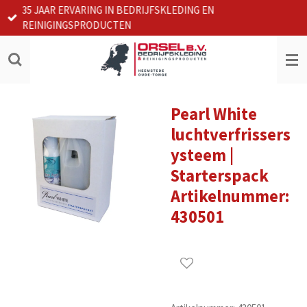
35 JAAR ERVARING IN BEDRIJFSKLEDING EN
Ga
REINIGINGSPRODUCTEN
direct
naar
de
hoofdinhoud
Pearl White
luchtverfrissers
ysteem |
Starterspack
Artikelnummer:
430501