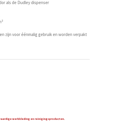
or als de Dudley dispenser
t
m²
en zijn voor éénmalig gebruik en worden verpakt
gwaardige werkkleding en reinigingsproducten.