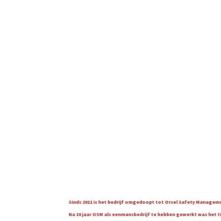
Sinds 2011 is het bedrijf omgedoopt tot Orsel Safety Managemen
Na 10 jaar OSM als eenmansbedrijf te hebben gewerkt was het tijd