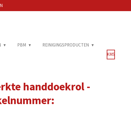
EN
N
PBM
REINIGINGSPRODUCTEN
KMS
rkte handdoekrol -
ikelnummer: