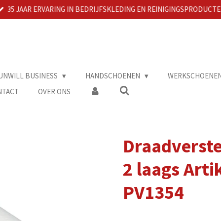
35 JAAR ERVARING IN BEDRIJFSKLEDING EN REINIGINGSPRODUCT
UNWILL BUSINESS
HANDSCHOENEN
WERKSCHOENE
NTACT
OVER ONS
Draadverste
2 laags Art
PV1354