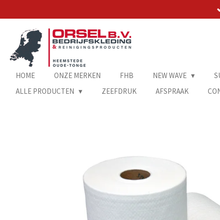
Ga
direct
naar
de
hoofdinhoud
HOME
ONZE MERKEN
FHB
NEW WAVE
S
ALLE PRODUCTEN
ZEEFDRUK
AFSPRAAK
CO