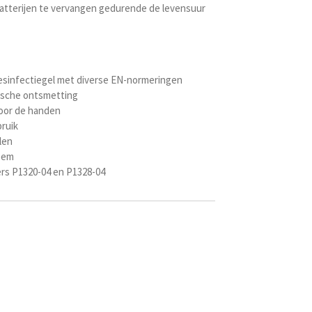
 batterijen te vervangen gedurende de levensuur
desinfectiegel met diverse EN-normeringen
ische ontsmetting
voor de handen
bruik
len
eem
ers P1320-04 en P1328-04