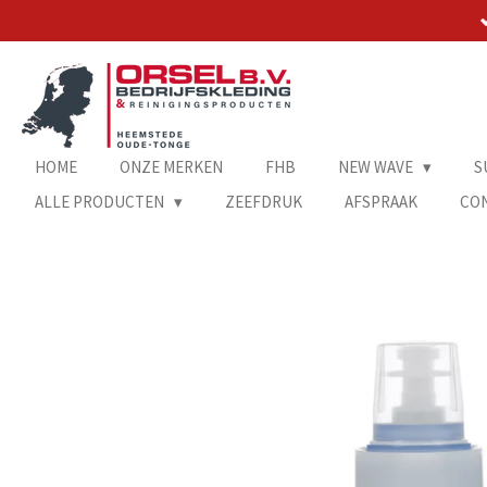
Ga
direct
naar
de
hoofdinhoud
HOME
ONZE MERKEN
FHB
NEW WAVE
S
ALLE PRODUCTEN
ZEEFDRUK
AFSPRAAK
CO