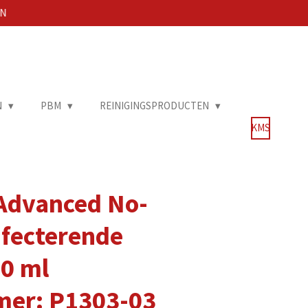
EN
N
PBM
REINIGINGSPRODUCTEN
KMS
 Advanced No-
nfecterende
00 ml
mer: P1303-03