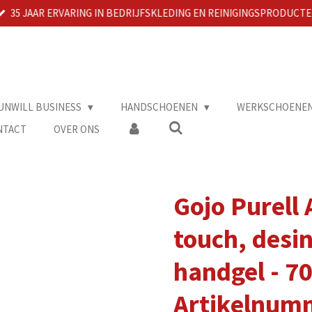
35 JAAR ERVARING IN BEDRIJFSKLEDING EN REINIGINGSPRODUCT
UNWILL BUSINESS
HANDSCHOENEN
WERKSCHOENE
NTACT
OVER ONS
Gojo Purell
touch, desi
handgel - 7
Artikelnum