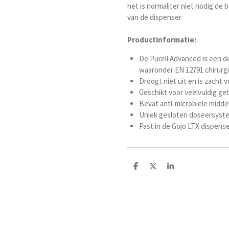
het is normaliter niet nodig de
van de dispenser.
Productinformatie:
De Purell Advanced is een 
waaronder EN 12791 chirurg
Droogt niet uit en is zacht 
Geschikt voor veelvuldig ge
Bevat anti-microbiele midde
Uniek gesloten doseersyst
Past in de Gojo LTX dispens
D
D
S
e
e
h
l
e
a
e
l
r
n
e