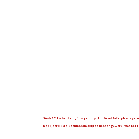
Sinds 2011 is het bedrijf omgedoopt tot Orsel Safety Managemen
Na 10 jaar OSM als eenmansbedrijf te hebben gewerkt was het tijd