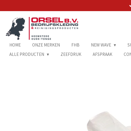
Ga
direct
naar
de
hoofdinhoud
HOME
ONZE MERKEN
FHB
NEW WAVE
S
ALLE PRODUCTEN
ZEEFDRUK
AFSPRAAK
CO