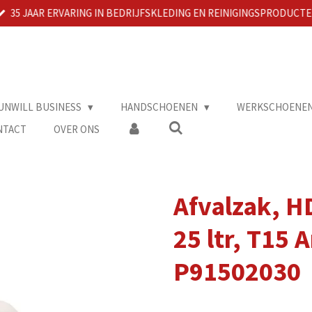
35 JAAR ERVARING IN BEDRIJFSKLEDING EN REINIGINGSPRODUCT
UNWILL BUSINESS
HANDSCHOENEN
WERKSCHOENE
NTACT
OVER ONS
Afvalzak, H
25 ltr, T15
P91502030