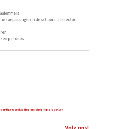
edaalemmers
mene toepassingen in de schoonmaaksector
oren
akken per doos
gwaardige werkkleding en reinigingsproducten.
Volg ons!