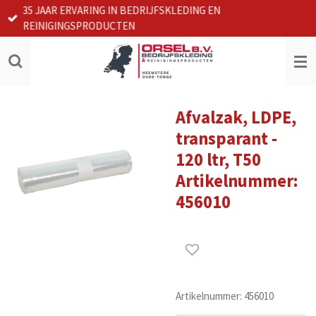
35 JAAR ERVARING IN BEDRIJFSKLEDING EN
Ga
REINIGINGSPRODUCTEN
direct
naar
de
hoofdinhoud
Afvalzak, LDPE,
transparant -
120 ltr, T50
Artikelnummer:
456010
Artikelnummer:
456010