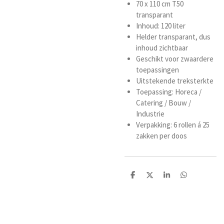
70 x 110 cm T50
transparant
Inhoud: 120 liter
Helder transparant, dus
inhoud zichtbaar
Geschikt voor zwaardere
toepassingen
Uitstekende treksterkte
Toepassing: Horeca /
Catering / Bouw /
Industrie
Verpakking: 6 rollen á 25
zakken per doos
D
D
S
D
e
e
h
e
l
e
a
l
e
l
r
e
n
e
n