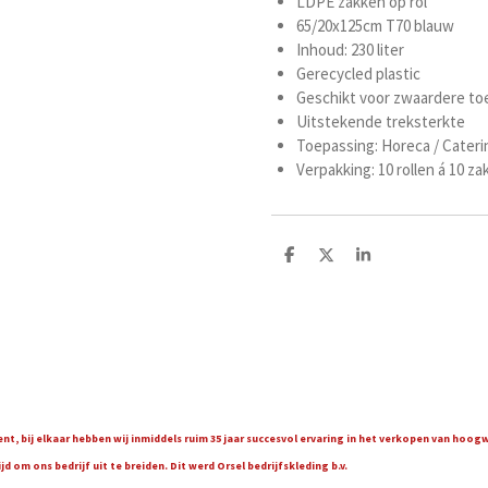
LDPE zakken op rol
65/20x125cm T70 blauw
Inhoud: 230 liter
Gerecycled plastic
Geschikt voor zwaardere to
Uitstekende treksterkte
Toepassing: Horeca / Cateri
Verpakking: 10 rollen á 10 z
D
D
S
e
e
h
l
e
a
e
l
r
n
e
t, bij elkaar hebben wij inmiddels ruim 35 jaar succesvol ervaring in het verkopen van hoo
 om ons bedrijf uit te breiden. Dit werd Orsel bedrijfskleding b.v.