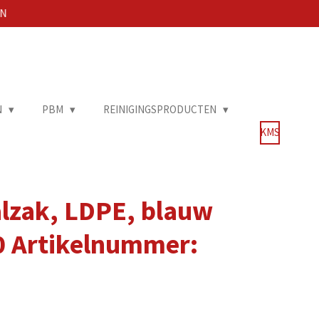
EN
N
PBM
REINIGINGSPRODUCTEN
KMS
lzak, LDPE, blauw
70 Artikelnummer: