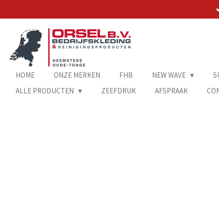
Ga
direct
naar
de
hoofdinhoud
HOME
ONZE MERKEN
FHB
NEW WAVE
S
ALLE PRODUCTEN
ZEEFDRUK
AFSPRAAK
CO