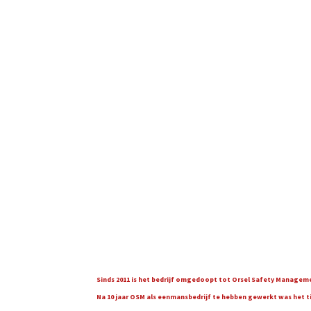
Sinds 2011 is het bedrijf omgedoopt tot Orsel Safety Managemen
Na 10 jaar OSM als eenmansbedrijf te hebben gewerkt was het tijd