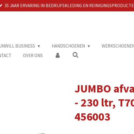
35 JAAR ERVARING IN BEDRIJFSKLEDING EN REINIGINGSPRODUCT
UNWILL BUSINESS
HANDSCHOENEN
WERKSCHOENE
NTACT
OVER ONS
JUMBO afva
- 230 ltr, T
456003