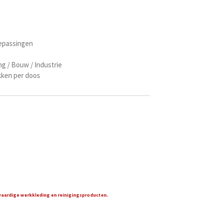
epassingen
ng / Bouw / Industrie
akken per doos
gwaardige werkkleding en reinigingsproducten.