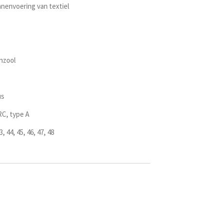
nenvoering van textiel
nzool
us
RC, type A
3, 44, 45, 46, 47, 48