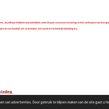
t, bij elkaar hebben wij inmiddels ruim 35 jaar succesvol ervaring in het verkopen van hoo
 om ons bedrijf uit te breiden. Dit werd Orsel bedrijfskleding b.v.
kleding
n van advertenties. Door gebruik te blijven maken van de site gaat u h