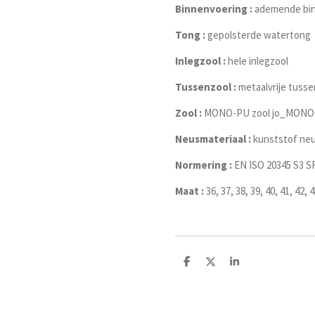
Binnenvoering :
ademende bin
Tong :
gepolsterde watertong
Inlegzool :
hele inlegzool
Tussenzool :
metaalvrije tusse
Zool :
MONO-PU zool jo_MONO
Neusmateriaal :
kunststof ne
Normering :
EN ISO 20345 S3 S
Maat :
36, 37, 38, 39, 40, 41, 42, 4
D
D
S
e
e
h
l
e
a
e
l
r
n
e