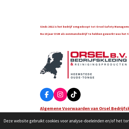
Sinds 2011 is het bedrijf omgedoopt tot Orsel Safety Managemen
Na 10 jaar OSM als eenmansbedrijf te hebben gewerkt was het tijd
F
I
T
a
n
i
Algemene Voorwaarden van Orsel Bedrijfs
c
s
k
© 2022 Orsel Bedrijfskleding & Reinigingsproducten
e
t
T
Deze website gebruikt cookies voor analyse-doeleinden en/of het tone
b
a
o
o
g
k