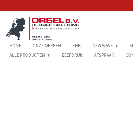
Ga
direct
naar
de
hoofdinhoud
HOME
ONZE MERKEN
FHB
NEW WAVE
S
ALLE PRODUCTEN
ZEEFDRUK
AFSPRAAK
CO