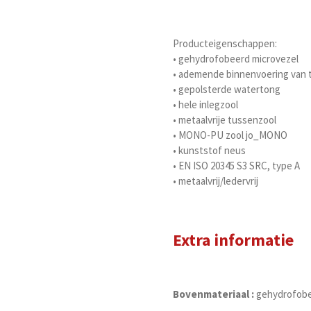
Producteigenschappen:
• gehydrofobeerd microvezel
• ademende binnenvoering van t
• gepolsterde watertong
• hele inlegzool
• metaalvrije tussenzool
• MONO-PU zool jo_MONO
• kunststof neus
• EN ISO 20345 S3 SRC, type A
• metaalvrij/ledervrij
Extra informatie
Bovenmateriaal :
gehydrofobe