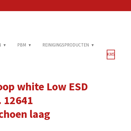
N
PBM
REINIGINGSPRODUCTEN
KMS
oop white Low ESD
. 12641
schoen laag