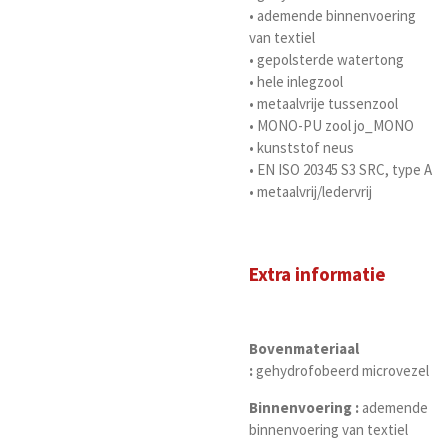
• ademende binnenvoering
van textiel
• gepolsterde watertong
• hele inlegzool
• metaalvrije tussenzool
• MONO-PU zool jo_MONO
• kunststof neus
• EN ISO 20345 S3 SRC, type A
• metaalvrij/ledervrij
Extra informatie
Bovenmateriaal
:
gehydrofobeerd microvezel
Binnenvoering :
ademende
binnenvoering van textiel