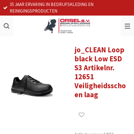
35 JAAR ERVARING IN BEDRIJFSKLEDING EN
Ga
REINIGINGSPRODUCTEN
direct
naar
de
hoofdinhoud
jo_CLEAN Loop
black Low ESD
S3 Artikelnr.
12651
Veiligheidsscho
en laag