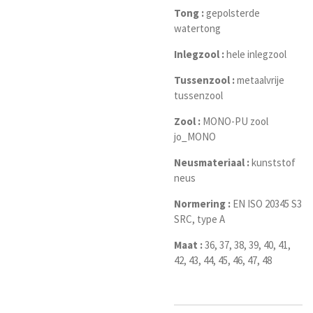
Tong :
gepolsterde
watertong
Inlegzool :
hele inlegzool
Tussenzool :
metaalvrije
tussenzool
Zool :
MONO-PU zool
jo_MONO
Neusmateriaal :
kunststof
neus
Normering :
EN ISO 20345 S3
SRC, type A
Maat :
36, 37, 38, 39, 40, 41,
42, 43, 44, 45, 46, 47, 48