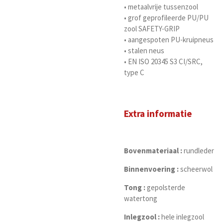
• metaalvrije tussenzool
• grof geprofileerde PU/PU
zool SAFETY-GRIP
• aangespoten PU-kruipneus
• stalen neus
• EN ISO 20345 S3 CI/SRC,
type C
Extra informatie
Bovenmateriaal :
rundleder
Binnenvoering :
scheerwol
Tong :
gepolsterde
watertong
Inlegzool :
hele inlegzool