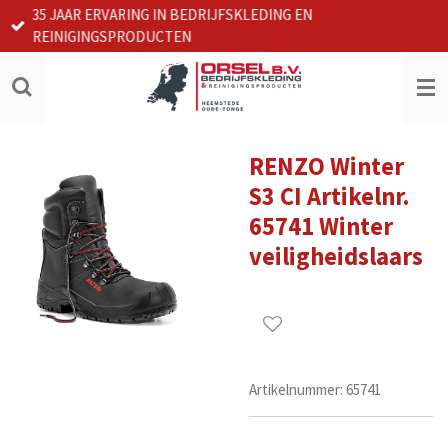
35 JAAR ERVARING IN BEDRIJFSKLEDING EN
Ga
REINIGINGSPRODUCTEN
direct
naar
de
hoofdinhoud
RENZO Winter
S3 CI Artikelnr.
65741 Winter
veiligheidslaars
Artikelnummer:
65741