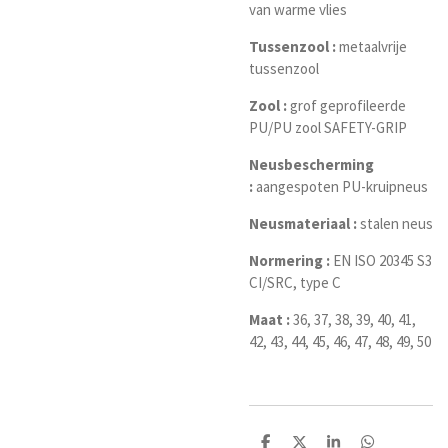
van warme vlies
Tussenzool :
metaalvrije
tussenzool
Zool :
grof geprofileerde
PU/PU zool SAFETY-GRIP
Neusbescherming
:
aangespoten PU-kruipneus
Neusmateriaal :
stalen neus
Normering :
EN ISO 20345 S3
CI/SRC, type C
Maat :
36, 37, 38, 39, 40, 41,
42, 43, 44, 45, 46, 47, 48, 49, 50
D
D
S
D