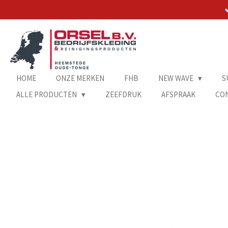
Ga
direct
naar
de
hoofdinhoud
HOME
ONZE MERKEN
FHB
NEW WAVE
S
ALLE PRODUCTEN
ZEEFDRUK
AFSPRAAK
CO