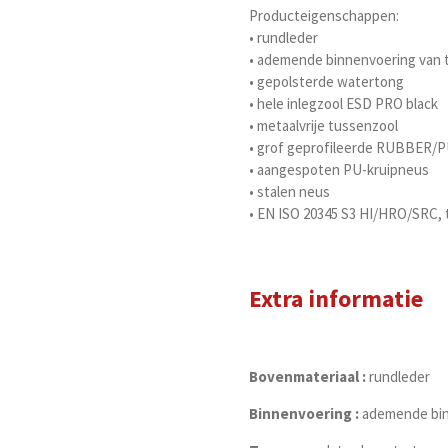
Producteigenschappen:
• rundleder
• ademende binnenvoering van t
• gepolsterde watertong
• hele inlegzool ESD PRO black
• metaalvrije tussenzool
• grof geprofileerde RUBBER/P
• aangespoten PU-kruipneus
• stalen neus
• EN ISO 20345 S3 HI/HRO/SRC, 
Extra informatie
Bovenmateriaal :
rundleder
Binnenvoering :
ademende bin