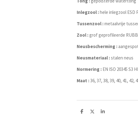
Tong :
gepolsterde watertong
Inlegzool :
hele inlegzool ESD 
Tussenzool :
metaalvrije tusse
Zool :
grof geprofileerde RUB
Neusbescherming :
aangespo
Neusmateriaal :
stalen neus
Normering :
EN ISO 20345 S3 H
Maat :
36, 37, 38, 39, 40, 41, 42, 4
D
D
S
e
e
h
l
e
a
e
l
r
n
e