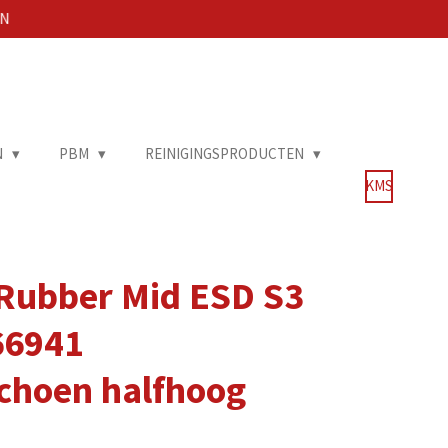
EN
N
PBM
REINIGINGSPRODUCTEN
KMS
ubber Mid ESD S3
766941
schoen halfhoog