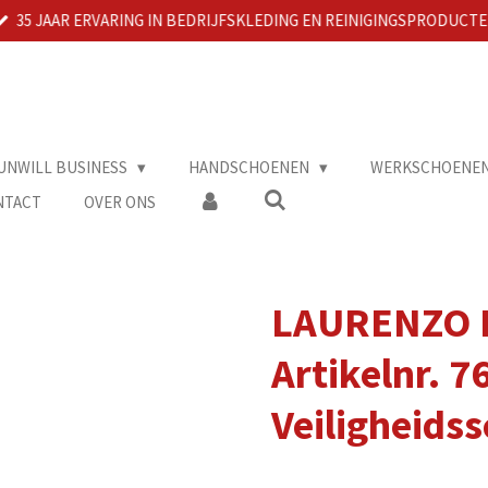
35 JAAR ERVARING IN BEDRIJFSKLEDING EN REINIGINGSPRODUCT
UNWILL BUSINESS
HANDSCHOENEN
WERKSCHOENE
NTACT
OVER ONS
LAURENZO R
Artikelnr. 
Veiligheids