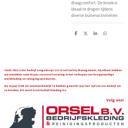
draagcomfort. De broek is
ideaal te dragen tijdens
diverse buitenactiviteiten.
D
D
S
D
e
e
h
e
l
e
a
l
e
l
r
e
n
e
n
Sinds 2011 is het bedrijf omgedoopt tot Orsel Safety Management, bij elkaar hebben
wij inmiddels ruim 35 jaar succesvol ervaring in het verkopen van hoogwaardige
werkkleding en reinigingsproducten.
Na 10 jaar OSM als eenmansbedrijf te hebben gewerkt was het tijd om ons bedrijf uit
te breiden. Dit werd Orsel bedrijfskleding b.v.
Volg ons!