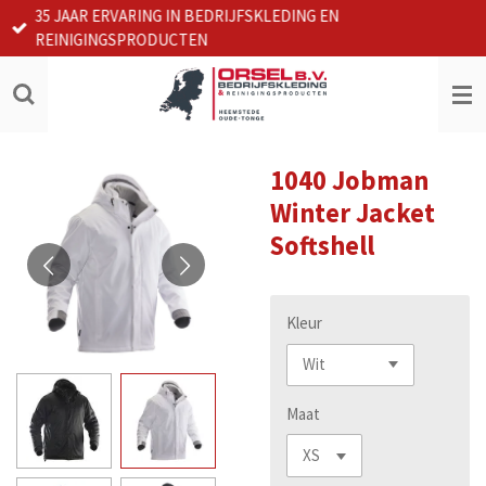
35 JAAR ERVARING IN BEDRIJFSKLEDING EN
Ga
REINIGINGSPRODUCTEN
direct
naar
de
hoofdinhoud
1040 Jobman
Winter Jacket
Softshell
Kleur
Maat