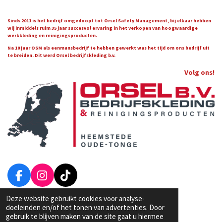
Sinds 2011 is het bedrijf omgedoopt tot Orsel Safety Management, bij elkaar hebben
wij inmiddels ruim 35 jaar succesvol ervaring in het verkopen van hoogwaardige
werkkleding en reinigingsproducten.
Na 10 jaar OSM als eenmansbedrijf te hebben gewerkt was het tijd om ons bedrijf uit
te breiden. Dit werd Orsel bedrijfskleding b.v.
Volg ons!
F
I
T
a
n
i
Deze website gebruikt cookies voor analyse-
Algemene Voorwaarden van Orsel Bedrijfskleding
c
s
k
© 2022 Orsel Bedrijfskleding & Reinigingsproducten
doeleinden en/of het tonen van advertenties. Door
e
t
T
gebruik te blijven maken van de site gaat u hiermee