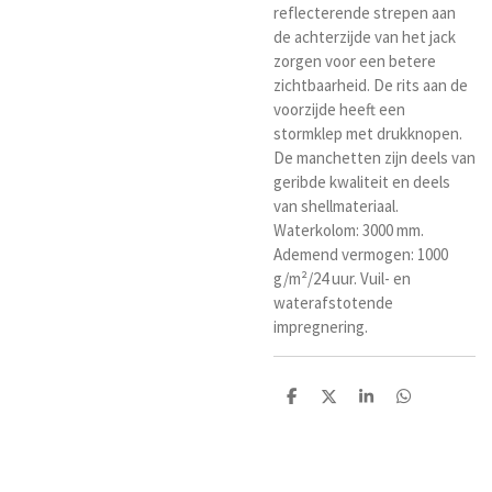
reflecterende strepen aan
de achterzijde van het jack
zorgen voor een betere
zichtbaarheid. De rits aan de
voorzijde heeft een
stormklep met drukknopen.
De manchetten zijn deels van
geribde kwaliteit en deels
van shellmateriaal.
Waterkolom: 3000 mm.
Ademend vermogen: 1000
g/m²/24 uur. Vuil- en
waterafstotende
impregnering.
D
D
S
D
e
e
h
e
l
e
a
l
e
l
r
e
n
e
n