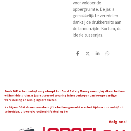
voor voldoende
opbergruimte. De jas is
gemakkelijk te veredelen
dankzij de drukkersrits aan
de binnenzijde. Kortom, de
ideale tussenjas.
D
D
S
D
e
e
h
e
l
e
a
l
e
l
r
e
n
e
n
Sinds 2011 is het bedrijf omgedoopt tot Orsel Safety Management, bij elkaar hebben
wij inmiddels ruim 35 jaar succesvol ervaring in het verkopen van hoogwaardige
werkkleding en reinigingsproducten.
Na 10 jaar OSM als eenmansbedrijf te hebben gewerkt was het tijd om ons bedrijf uit
te breiden. Dit werd Orsel bedrijfskleding b.v.
Volg ons!